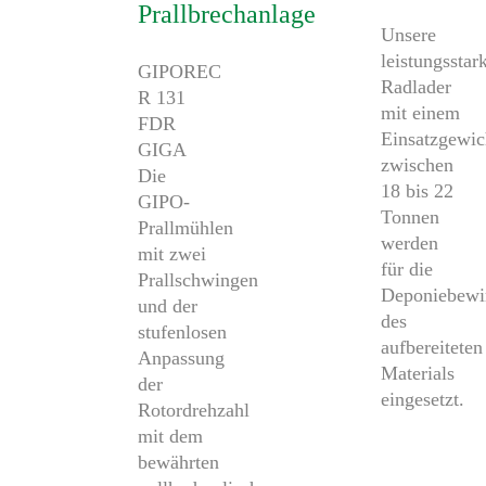
Prallbrechanlage
Unsere
leistungsstar
GIPOREC
Radlader
R 131
mit einem
FDR
Einsatzgewic
GIGA
zwischen
Die
18 bis 22
GIPO-
Tonnen
Prallmühlen
werden
mit zwei
für die
Prallschwingen
Deponiebewir
und der
des
stufenlosen
aufbereiteten
Anpassung
Materials
der
eingesetzt.
Rotordrehzahl
mit dem
bewährten