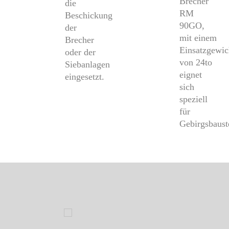
Brecher
die
RM
Beschickung
90GO,
der
mit einem
Brecher
Einsatzgewic
oder der
von 24to
Siebanlagen
eignet
eingesetzt.
sich
speziell
für
Gebirgsbaust